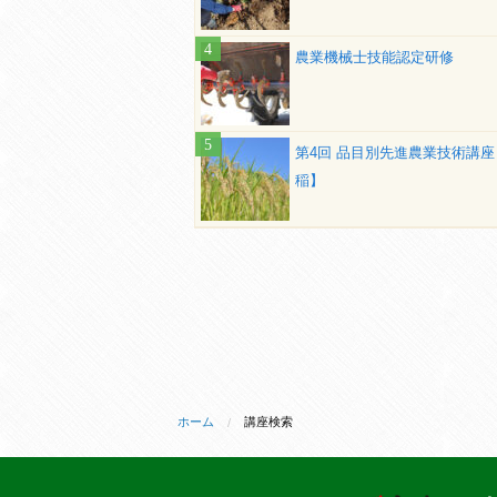
農業機械士技能認定研修
第4回 品目別先進農業技術講座
稲】
ホーム
講座検索