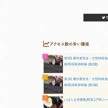
T
第5回 農作業安全・大型特殊免
耕用)等取得研修 (第2期)
第1回 農作業安全・大型特殊免
耕用)等取得研修 (第1期)
いばらき営農塾(野菜入門Bコー