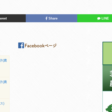
weet
Share
LINE
許(農
許(農
ス)