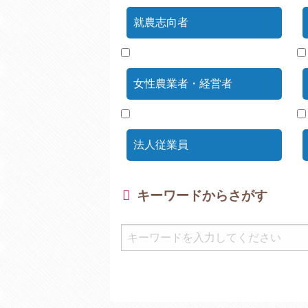
就農志向者
女性農業者・経営者
法人従業員
キーワードからさがす