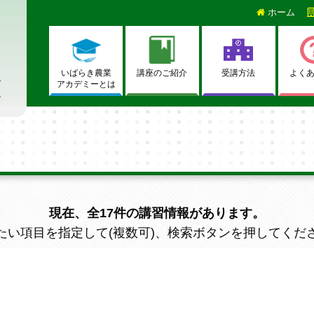
ホーム
いばらき農業
講座のご紹介
受講方法
よく
アカデミーとは
現在、全
17
件の講習情報があります。
たい項目を指定して(複数可)、検索ボタンを押してくだ