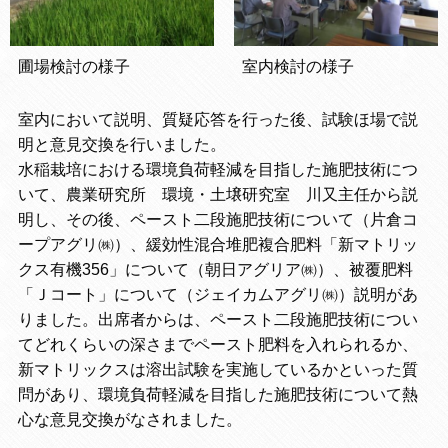
室内検討の様子
圃場検討の様子
室内において説明、質疑応答を行った後、試験ほ場で説
明と意見交換を行いました。
水稲栽培における環境負荷軽減を目指した施肥技術につ
いて、農業研究所 環境・土壌研究室 川又主任から説
明し、その後、ペースト二段施肥技術について（片倉コ
ープアグリ㈱）、緩効性混合堆肥複合肥料「新マトリッ
クス有機356」について（朝日アグリア㈱）、被覆肥料
「Ｊコート」について（ジェイカムアグリ㈱）説明があ
りました。出席者からは、ペースト二段施肥技術につい
てどれくらいの深さまでペースト肥料を入れられるか、
新マトリックスは溶出試験を実施しているかといった質
問があり、環境負荷軽減を目指した施肥技術について熱
心な意見交換がなされました。