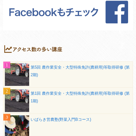
第5回 農作業安全・大型特殊免許(農耕用)等取得研修 (第
2期)
第1回 農作業安全・大型特殊免許(農耕用)等取得研修 (第
1期)
いばらき営農塾(野菜入門Bコース)