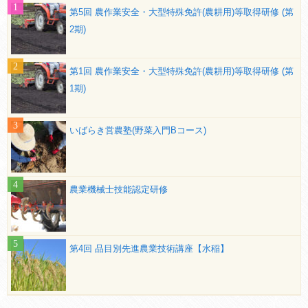
第5回 農作業安全・大型特殊免許(農耕用)等取得研修 (第
2期)
第1回 農作業安全・大型特殊免許(農耕用)等取得研修 (第
1期)
いばらき営農塾(野菜入門Bコース)
農業機械士技能認定研修
第4回 品目別先進農業技術講座【水稲】