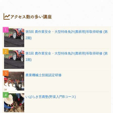
第5回 農作業安全・大型特殊免許(農耕用)等取得研修 (第
2期)
第1回 農作業安全・大型特殊免許(農耕用)等取得研修 (第
1期)
農業機械士技能認定研修
いばらき営農塾(野菜入門Bコース)