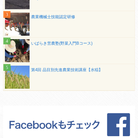
農業機械士技能認定研修
いばらき営農塾(野菜入門Bコース)
第4回 品目別先進農業技術講座【水稲】