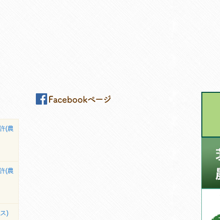
許(農
許(農
ス)