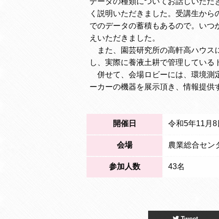
データの種類についてお話しいただ
く説明いただきました。受講生から
でのデータの蓄積もあるので。いつ
えいただきました。
また、園芸研究所の高軒高ハウスに
し、実際に養液土耕で管理している
併せて、会場ロビーには、環境測定
ーカーの機器を展示頂き、情報提供
開催日
令和5年11月8
会場
農業総合セン
参加人数
43名
Tweet