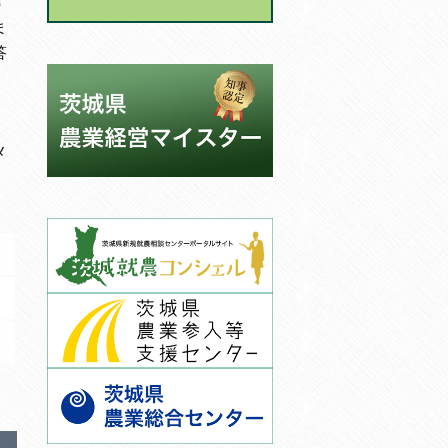
す
ま
答
メ