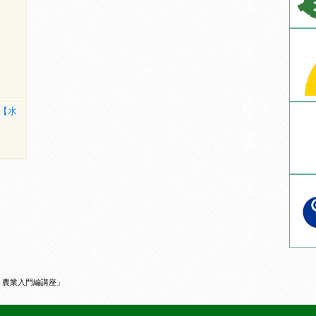
【水
ト農業入門編講座」