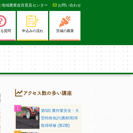
地域農業改良普及センター
お問い合わせ
ある質問
申込みの流れ
茨城の農業
第5回 農作業安全・大
型特殊免許(農耕用)等
取得研修 (第2期)