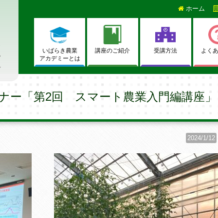
ホーム
いばらき農業
講座のご紹介
受講方法
よく
アカデミーとは
ナー「第2回 スマート農業入門編講座」
2024/1/12