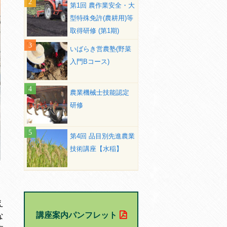
第1回 農作業安全・大
型特殊免許(農耕用)等
取得研修 (第1期)
いばらき営農塾(野菜
入門Bコース)
農業機械士技能認定
研修
第4回 品目別先進農業
技術講座【水稲】
え
講座案内パンフレット
な