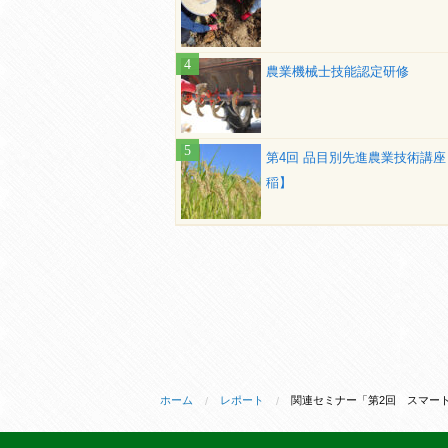
農業機械士技能認定研修
第4回 品目別先進農業技術講座
稲】
ホーム
レポート
関連セミナー「第2回 スマー