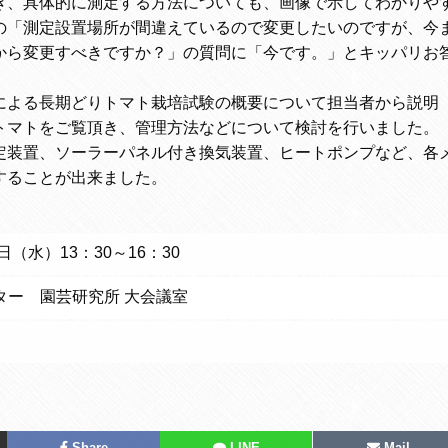
き、具体的に測定する方法についても、画像で示してわかりや
の「測定設置場所が間違えているので変更したいのですが、今
から変更すべきですか？」の質問に「今です。」とキッパリお
よる長期どりトマト栽培試験の概要について担当者から説明
トマトをご覧頂き、管理方法などについて検討を行いました。
装置、ソーラーパネル付き換気装置、ヒートポンプなど、各
することが出来ました。
日（水）13：30～16：30
ター 園芸研究所 大会議室
Share
LINE
Mail