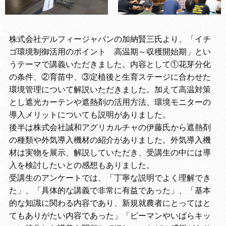
株式会社デルフィージャパンの加納賢三氏より、「イチ
ゴ環境制御活用のポイント 高温期～収穫開始期」とい
うテーマで講義いただきました。内容として①花芽分化
の条件、②育苗中、③定植後と生育ステージに合わせた
環境管理について解説いただきました。加えて高温対策
とし遮光カーテンや遮熱剤の活用方法、環境モニターの
導入メリットについても説明がありました。
後半は株式会社誠和アグリカルチャの伊藤氏から遮熱剤
の種類や外気導入機材の紹介がありました。外気導入機
材は実物を展示、解説していただき、受講生の中には導
入を検討したいとの感想もありました。
受講生のアンケートでは、「丁寧な説明でよく理解でき
た」、「具体的な講義で非常に有益であった」、「基本
的な知識に関わる内容であり、新規就農者にとってはと
てもありがたい内容であった」「ピーマンやいばらキッ