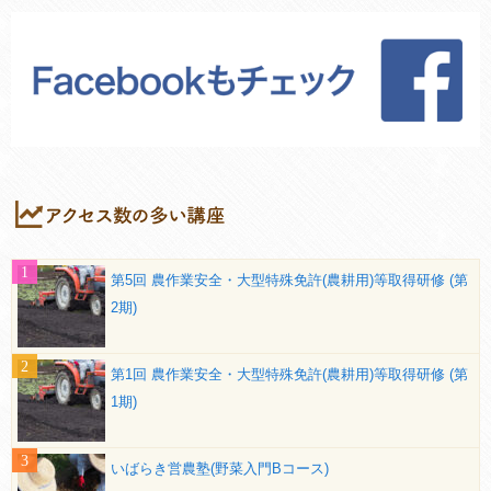
第5回 農作業安全・大型特殊免許(農耕用)等取得研修 (第
2期)
第1回 農作業安全・大型特殊免許(農耕用)等取得研修 (第
1期)
いばらき営農塾(野菜入門Bコース)