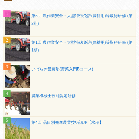
第5回 農作業安全・大型特殊免許(農耕用)等取得研修 (第
2期)
第1回 農作業安全・大型特殊免許(農耕用)等取得研修 (第
1期)
いばらき営農塾(野菜入門Bコース)
農業機械士技能認定研修
第4回 品目別先進農業技術講座【水稲】