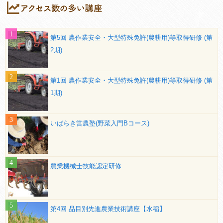
第5回 農作業安全・大型特殊免許(農耕用)等取得研修 (第
2期)
第1回 農作業安全・大型特殊免許(農耕用)等取得研修 (第
1期)
いばらき営農塾(野菜入門Bコース)
農業機械士技能認定研修
第4回 品目別先進農業技術講座【水稲】