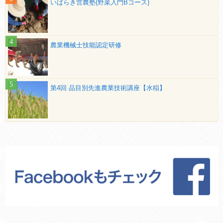
いばらき営農塾(野菜入門Bコース)
農業機械士技能認定研修
第4回 品目別先進農業技術講座【水稲】