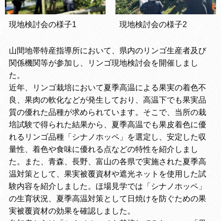
現地検討会の様子1
現地検討会の様子2
山間地帯特産指導所において、県内のリンゴ生産者及び
関係機関等が参加し、リンゴ現地検討会を開催しまし
た。
近年、リンゴ栽培において夏季高温による果実の着色不
良、果肉の軟化などが発生しており、高温下でも果実品
質の優れた品種が求められています。そこで、当所の栽
培試験で得られた結果から、夏季高温でも果皮着色に優
れるリンゴ品種「シナノホッペ」を選定し、安定した収
量性、着色や食味に優れる点などの特性を紹介しまし
た。また、青森、長野、富山の各県で実施された夏季高
温対策として、果実被覆資材や遮光ネットを使用した試
験内容を紹介しました。ほ場見学では「シナノホッペ」
の生育状況、夏季高温対策として日焼けを防ぐための果
実被覆資材の効果を確認しました。