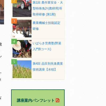
第1回 農作業安全・大
型特殊免許(農耕用)等
取得研修 (第1期)
農業機械士技能認定
研修
いばらき営農塾(野菜
枚
入門Bコース)
講
ル
第4回 品目別先進農業
い
技術講座【水稲】
す
さ
な
講座案内パンフレット