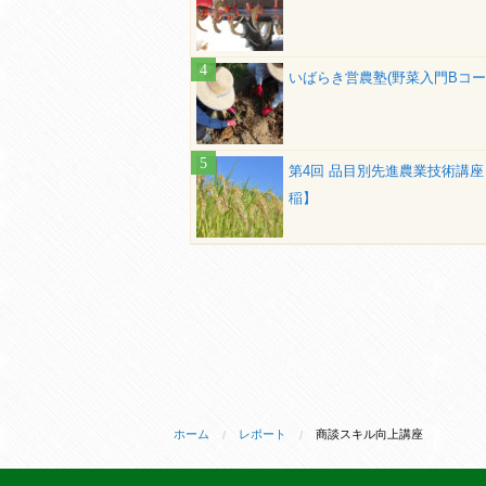
いばらき営農塾(野菜入門Bコー
第4回 品目別先進農業技術講座
稲】
ホーム
レポート
商談スキル向上講座