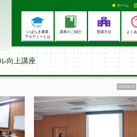
ホーム
いばらき農業
講座のご紹介
受講方法
よく
アカデミーとは
ル向上講座
2024/9/19