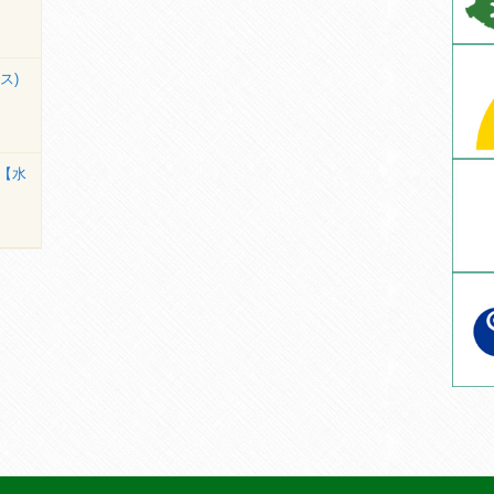
ス)
【水