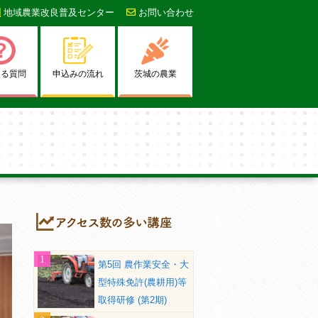
地域農業改良普及センター
お問い合わせ
ある質問
申込みの流れ
茨城の農業
第5回 農作業安全・大
型特殊免許(農耕用)等
取得研修 (第2期)