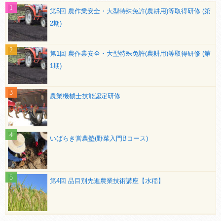
第5回 農作業安全・大型特殊免許(農耕用)等取得研修 (第
2期)
第1回 農作業安全・大型特殊免許(農耕用)等取得研修 (第
1期)
農業機械士技能認定研修
いばらき営農塾(野菜入門Bコース)
第4回 品目別先進農業技術講座【水稲】