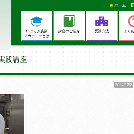
ホーム
いばらき農業
講座のご紹介
受講方法
よく
アカデミーとは
実践講座
2024/12/3