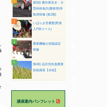
第5回 農作業安全・大
型特殊免許(農耕用)等
取得研修 (第2期)
いばらき営農塾(野菜
入門Bコース)
農業機械士技能認定
し
研修
義
、
第4回 品目別先進農業
る
技術講座【水稲】
破
を
講座案内パンフレット