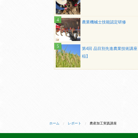
農業機械士技能認定研修
第4回 品目別先進農業技術講座
稲】
ホーム
レポート
農産加工実践講座