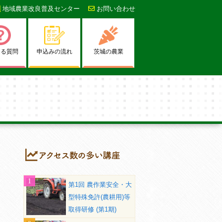
地域農業改良普及センター
お問い合わせ
ある質問
申込みの流れ
茨城の農業
第1回 農作業安全・大
型特殊免許(農耕用)等
取得研修 (第1期)