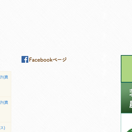
許(農
許(農
ス)