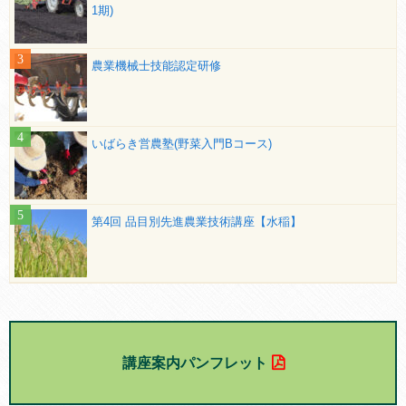
1期)
農業機械士技能認定研修
いばらき営農塾(野菜入門Bコース)
第4回 品目別先進農業技術講座【水稲】
講座案内パンフレット