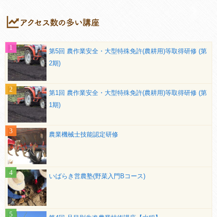
第5回 農作業安全・大型特殊免許(農耕用)等取得研修 (第
2期)
第1回 農作業安全・大型特殊免許(農耕用)等取得研修 (第
1期)
農業機械士技能認定研修
いばらき営農塾(野菜入門Bコース)