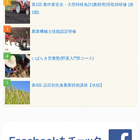
第1回 農作業安全・大型特殊免許(農耕用)等取得研修 (第
1期)
農業機械士技能認定研修
いばらき営農塾(野菜入門Bコース)
第4回 品目別先進農業技術講座【水稲】