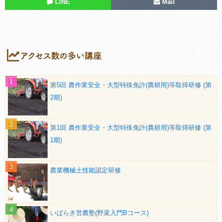
LINE
Mail
第5回 農作業安全・大型特殊免許(農耕用)等取得研修 (第
2期)
第1回 農作業安全・大型特殊免許(農耕用)等取得研修 (第
1期)
農業機械士技能認定研修
いばらき営農塾(野菜入門Bコース)