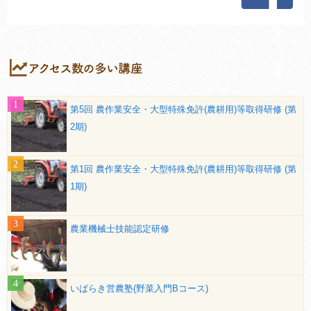
第5回 農作業安全・大型特殊免許(農耕用)等取得研修 (第
2期)
第1回 農作業安全・大型特殊免許(農耕用)等取得研修 (第
1期)
農業機械士技能認定研修
いばらき営農塾(野菜入門Bコース)