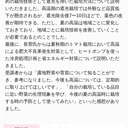
めの栽培技術として遮光を用いた栽培方法について説明
いただきました。高温期の遮光栽培では外観など品質低
下が懸念されるが、遮光除去後7〜10日ほどで、葉色の改
善が期待できる。ただし、夏の高温は地域ごとに変化し
ておきており、地域ごとに栽培技術を改善していくこと
が必要であるとのことでした。
最後に、長菅氏からは夏秋期のトマト栽培において高温
による肥大不良果発生対策として、ヒートポンプを使っ
た冷房処理計画と省エネルギー対策について説明いただ
きました。
受講者からは「露地野菜や育苗について知ることがで
き、参考になりました。今後も高温については、定期的
に取り上げてほしいです」、「自分の栽培している品目
に近い野菜の生理現象を学び、今後の夏の高温時に栽培
する時の予防として使ってみたい」といった感想があり
ました。