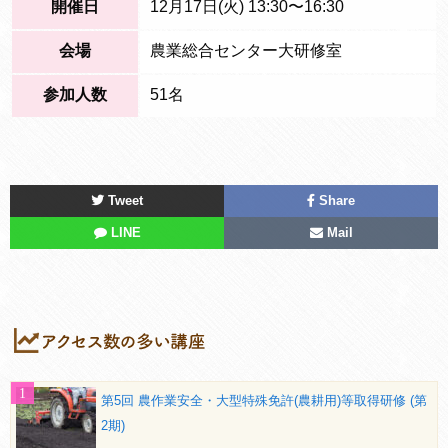
開催日
12月17日(火) 13:30〜16:30
会場
農業総合センター大研修室
参加人数
51名
Tweet
Share
LINE
Mail
第5回 農作業安全・大型特殊免許(農耕用)等取得研修 (第
2期)