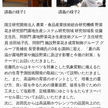
講義の様子1
講義の様子2
国立研究開発法人 農業・食品産業技術総合研究機構 野菜
花き研究部門露地生産システム研究領域 研究領域長 佐藤
文生氏、同部門 露地野菜花き生産技術グループ 主任研究
員 吉田祐子氏、同部門 施設野菜花き成育制御グループ グ
ループ長補佐 長菅香織氏の3名を講師に迎え、「夏の高
温が露地野菜や施設野菜に及ぼす影響と今後の対策」を
テーマにお話いただきました。
佐藤氏からはキャベツを対象とした気象変動に備えるた
めの生育予測技術開発の取組について説明いただきまし
た。また、高温時の育苗のポイントとして、培養土の選
び方、良い苗を作るための適量追肥、徒長を防ぐための
工夫として塩処理、定植適期にゆとりをもたらすスーパ
ーセル苗についてお話しいただきました。
次に、吉田氏からは高温期ホウレンソウの品質向上のた