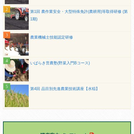
第1回 農作業安全・大型特殊免許(農耕用)等取得研修 (第
1期)
農業機械士技能認定研修
いばらき営農塾(野菜入門Bコース)
第4回 品目別先進農業技術講座【水稲】