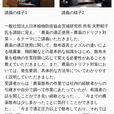
講義の様子1
講義の様子2
一般社団法人日本植物防疫協会茨城研究所 所長 天野昭子
氏を講師に迎え、「農薬の適正使用～農薬のドリフト対
策～」をテーマにご講義いただきました。
農薬の適正使用に関して、散布器具とノズルの違いによ
る噴霧量、飛距離などの基本的な知識をはじめ、散布水
量を植物の生育段階に応じて変える必要性があることを
教えていただきました。また、農薬のドリフト対策にお
いては、発生要因、具体的な方法等についてわかりやす
く説明していただきました。
受講者からは「農薬散布の作業では社内の経験者からの
引継ぎや自分で調べて作業にあたっていたが、有識者の
話を聞くことができ良い経験となった」、「今までの農
薬散布は少し多かったことに気付くことができまし
た」、「今まで適正圧力以上で散布しており、それでは