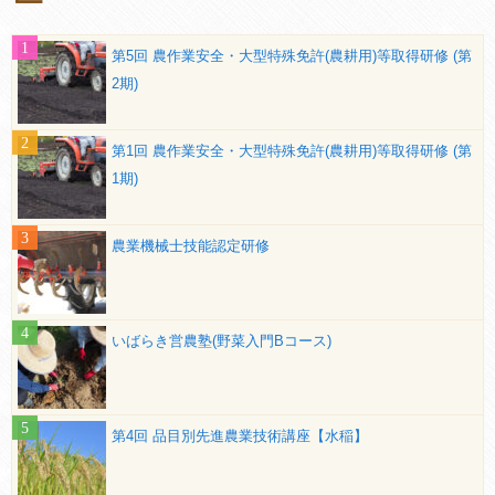
第5回 農作業安全・大型特殊免許(農耕用)等取得研修 (第
2期)
第1回 農作業安全・大型特殊免許(農耕用)等取得研修 (第
1期)
農業機械士技能認定研修
いばらき営農塾(野菜入門Bコース)
第4回 品目別先進農業技術講座【水稲】