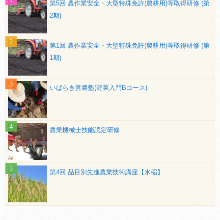
第5回 農作業安全・大型特殊免許(農耕用)等取得研修 (第
2期)
第1回 農作業安全・大型特殊免許(農耕用)等取得研修 (第
1期)
いばらき営農塾(野菜入門Bコース)
農業機械士技能認定研修
第4回 品目別先進農業技術講座【水稲】