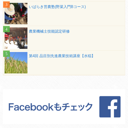
いばらき営農塾(野菜入門Bコース)
農業機械士技能認定研修
第4回 品目別先進農業技術講座【水稲】