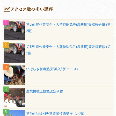
第5回 農作業安全・大型特殊免許(農耕用)等取得研修 (第
2期)
第1回 農作業安全・大型特殊免許(農耕用)等取得研修 (第
1期)
いばらき営農塾(野菜入門Bコース)
農業機械士技能認定研修
第4回 品目別先進農業技術講座【水稲】