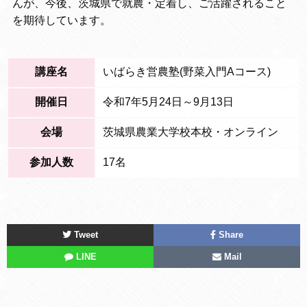
んが、今後、茨城県で就農・定着し、ご活躍されること
を期待しています。
講座名
いばらき営農塾(野菜入門Aコース)
開催日
令和7年5月24日～9月13日
会場
茨城県農業大学校本校・オンライン
参加人数
17名
Tweet
Share
LINE
Mail