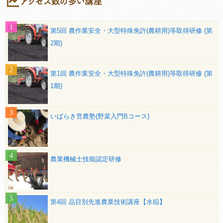
第5回 農作業安全・大型特殊免許(農耕用)等取得研修 (第
2期)
第1回 農作業安全・大型特殊免許(農耕用)等取得研修 (第
1期)
いばらき営農塾(野菜入門Bコース)
農業機械士技能認定研修
第4回 品目別先進農業技術講座【水稲】