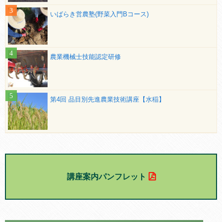
いばらき営農塾(野菜入門Bコース)
農業機械士技能認定研修
第4回 品目別先進農業技術講座【水稲】
講座案内パンフレット