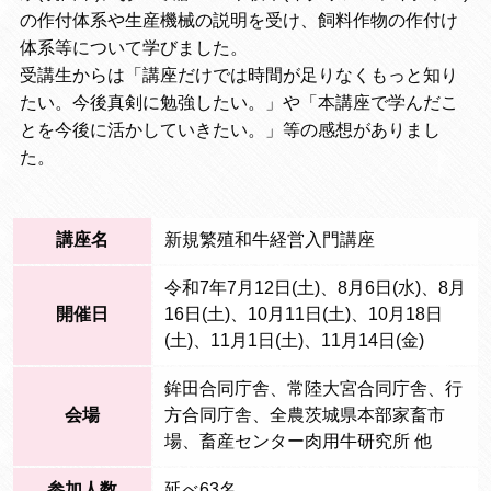
の作付体系や生産機械の説明を受け、飼料作物の作付け
体系等について学びました。
受講生からは「講座だけでは時間が足りなくもっと知り
たい。今後真剣に勉強したい。」や「本講座で学んだこ
とを今後に活かしていきたい。」等の感想がありまし
た。
講座名
新規繁殖和牛経営入門講座
令和7年7月12日(土)、8月6日(水)、8月
開催日
16日(土)、10月11日(土)、10月18日
(土)、11月1日(土)、11月14日(金)
鉾田合同庁舎、常陸大宮合同庁舎、行
会場
方合同庁舎、全農茨城県本部家畜市
場、畜産センター肉用牛研究所 他
参加人数
延べ63名