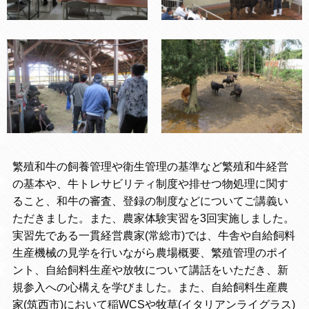
繁殖和牛の飼養管理や衛生管理の基準など繁殖和牛経営
の基本や、牛トレサビリティ制度や排せつ物処理に関す
ること、和牛の審査、登録の制度などについてご講義い
ただきました。また、農家体験実習を3回実施しました。
実習先である一貫経営農家(常総市)では、牛舎や自給飼料
生産機械の見学を行いながら農場概要、繁殖管理のポイ
ント、自給飼料生産や放牧について講話をいただき、新
規参入への心構えを学びました。また、自給飼料生産農
家(筑西市)において稲WCSや牧草(イタリアンライグラス)