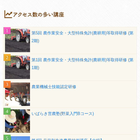
第5回 農作業安全・大型特殊免許(農耕用)等取得研修 (第
2期)
第1回 農作業安全・大型特殊免許(農耕用)等取得研修 (第
1期)
農業機械士技能認定研修
いばらき営農塾(野菜入門Bコース)