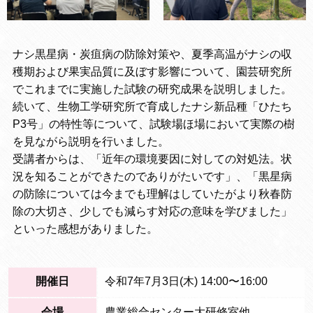
ナシ黒星病・炭疽病の防除対策や、夏季高温がナシの収
穫期および果実品質に及ぼす影響について、園芸研究所
でこれまでに実施した試験の研究成果を説明しました。
続いて、生物工学研究所で育成したナシ新品種「ひたち
P3号」の特性等について、試験場ほ場において実際の樹
を見ながら説明を行いました。
受講者からは、「近年の環境要因に対しての対処法。状
況を知ることができたのでありがたいです」、「黒星病
の防除については今までも理解はしていたがより秋春防
除の大切さ、少しでも減らす対応の意味を学びました」
といった感想がありました。
開催日
令和7年7月3日(木) 14:00〜16:00
会場
農業総合センター大研修室他