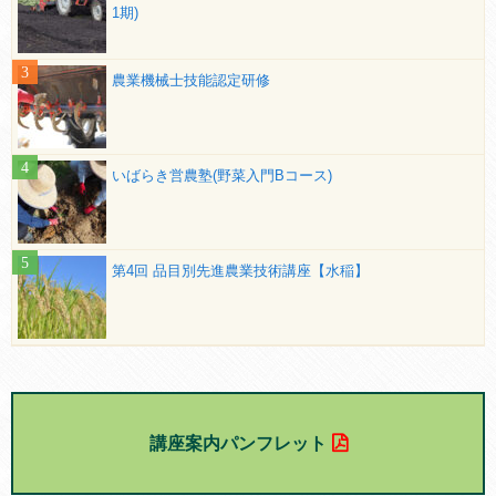
1期)
農業機械士技能認定研修
いばらき営農塾(野菜入門Bコース)
第4回 品目別先進農業技術講座【水稲】
講座案内パンフレット