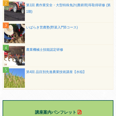
第1回 農作業安全・大型特殊免許(農耕用)等取得研修 (第
1期)
いばらき営農塾(野菜入門Bコース)
農業機械士技能認定研修
第4回 品目別先進農業技術講座【水稲】
講座案内パンフレット