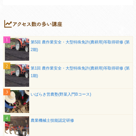
第5回 農作業安全・大型特殊免許(農耕用)等取得研修 (第
2期)
第1回 農作業安全・大型特殊免許(農耕用)等取得研修 (第
1期)
いばらき営農塾(野菜入門Bコース)
農業機械士技能認定研修