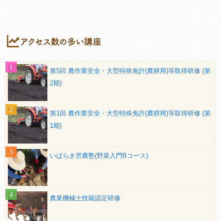
第5回 農作業安全・大型特殊免許(農耕用)等取得研修 (第
2期)
第1回 農作業安全・大型特殊免許(農耕用)等取得研修 (第
1期)
いばらき営農塾(野菜入門Bコース)
農業機械士技能認定研修