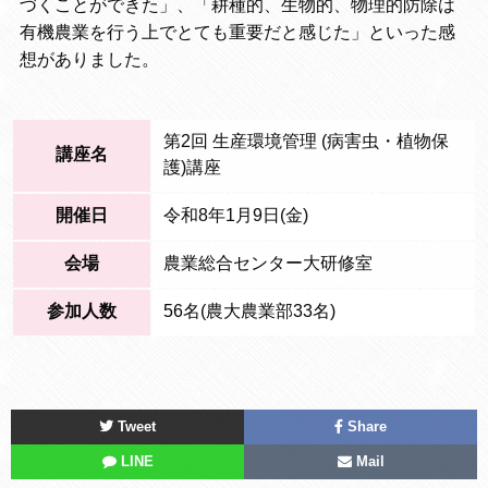
づくことができた」、「耕種的、生物的、物理的防除は
有機農業を行う上でとても重要だと感じた」といった感
想がありました。
第2回 生産環境管理 (病害虫・植物保
講座名
護)講座
開催日
令和8年1月9日(金)
会場
農業総合センター大研修室
参加人数
56名(農大農業部33名)
Tweet
Share
LINE
Mail