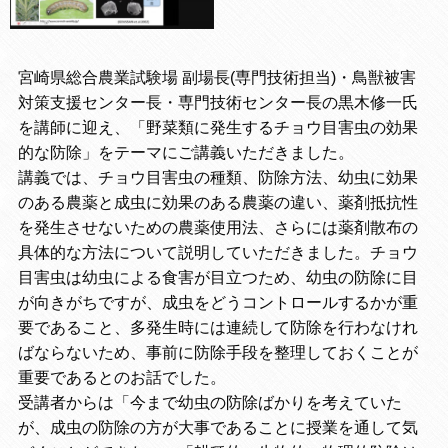
宮崎県総合農業試験場 副場長(専門技術担当)・鳥獣被害
対策支援センター長・専門技術センター長の黒木修一氏
を講師に迎え、「野菜類に発生するチョウ目害虫の効果
的な防除」をテーマにご講義いただきました。
講義では、チョウ目害虫の種類、防除方法、幼虫に効果
のある農薬と成虫に効果のある農薬の違い、薬剤抵抗性
を発生させないための農薬使用法、さらには薬剤散布の
具体的な方法について説明していただきました。チョウ
目害虫は幼虫による食害が目立つため、幼虫の防除に目
が向きがちですが、成虫をどうコントロールするかが重
要であること、多発生時には連続して防除を行わなけれ
ばならないため、事前に防除手段を整理しておくことが
重要であるとのお話でした。
受講者からは「今まで幼虫の防除ばかりを考えていた
が、成虫の防除の方が大事であることに授業を通して気