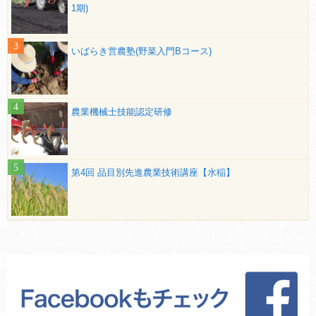
1期)
いばらき営農塾(野菜入門Bコース)
農業機械士技能認定研修
第4回 品目別先進農業技術講座【水稲】