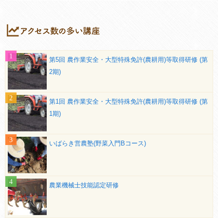
第5回 農作業安全・大型特殊免許(農耕用)等取得研修 (第
2期)
第1回 農作業安全・大型特殊免許(農耕用)等取得研修 (第
1期)
いばらき営農塾(野菜入門Bコース)
農業機械士技能認定研修