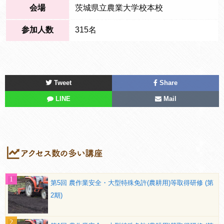
会場
茨城県立農業大学校本校
参加人数
315名
Tweet
Share
LINE
Mail
第5回 農作業安全・大型特殊免許(農耕用)等取得研修 (第
2期)