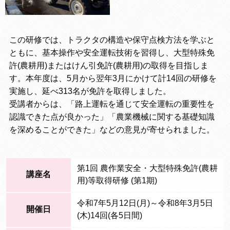
この研修では、トラクタの構造や保守点検方法を学ぶと
ともに、基本操作や安全運転技術を習得し、大型特殊免
許(農耕用)またはけん引免許(農耕用)の取得を目指しま
す。本年度は、5月から翌年3月にかけて計14回の研修を
実施し、延べ313名が免許を取得しました。
受講者からは、「路上運転を通じて安全運転の重要性を
認識できた点が良かった」「農業機械に関する基礎知識
を深めることができた」などの意見が寄せられました。
第1回 農作業安全・大型特殊免許(農耕
講座名
用)等取得研修 (第1期)
令和7年5月12日(月)～令和8年3月5日
開催日
(木)14回(各5日間)