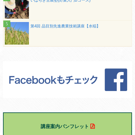
いばらき営農塾(野菜入門Bコース)
第4回 品目別先進農業技術講座【水稲】
講座案内パンフレット