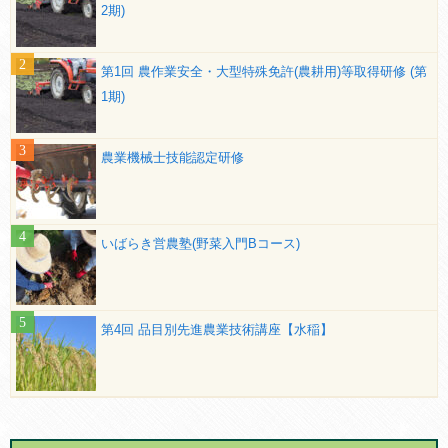
2期)
第1回 農作業安全・大型特殊免許(農耕用)等取得研修 (第
1期)
農業機械士技能認定研修
いばらき営農塾(野菜入門Bコース)
第4回 品目別先進農業技術講座【水稲】