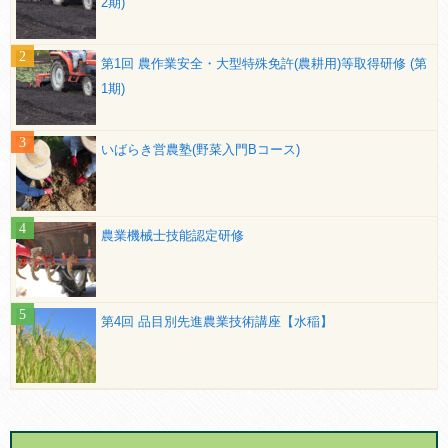
2期)
第1回 農作業安全・大型特殊免許(農耕用)等取得研修 (第
1期)
いばらき営農塾(野菜入門Bコース)
農業機械士技能認定研修
第4回 品目別先進農業技術講座【水稲】