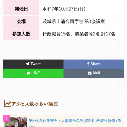
開催日
令和7年10月27日(月)
会場
茨城県土浦合同庁舎 第1会議室
参加人数
行政職員15名、農業者等2名 計17名
Tweet
Share
LINE
Mail
第5回 農作業安全・大型特殊免許(農耕用)等取得研修 (第