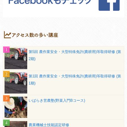
第5回 農作業安全・大型特殊免許(農耕用)等取得研修 (第
2期)
第1回 農作業安全・大型特殊免許(農耕用)等取得研修 (第
1期)
いばらき営農塾(野菜入門Bコース)
農業機械士技能認定研修