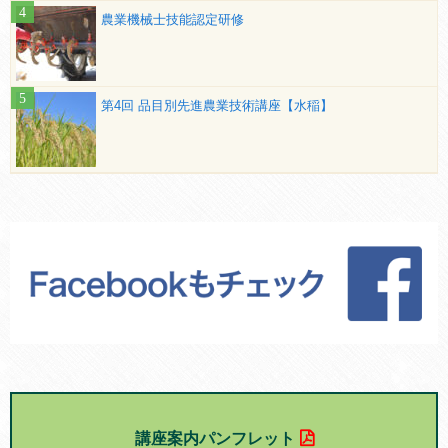
農業機械士技能認定研修
第4回 品目別先進農業技術講座【水稲】
講座案内パンフレット