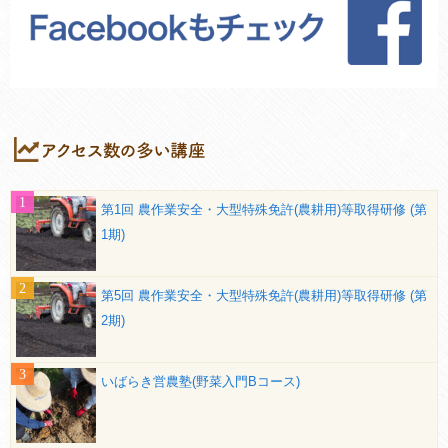
第1回 農作業安全・大型特殊免許(農耕用)等取得研修 (第
1期)
第5回 農作業安全・大型特殊免許(農耕用)等取得研修 (第
2期)
いばらき営農塾(野菜入門Bコース)