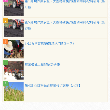
第1回 農作業安全・大型特殊免許(農耕用)等取得研修 (第
1期)
第5回 農作業安全・大型特殊免許(農耕用)等取得研修 (第
2期)
いばらき営農塾(野菜入門Bコース)
農業機械士技能認定研修
第4回 品目別先進農業技術講座【水稲】