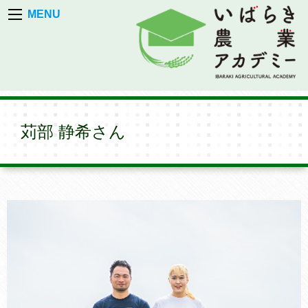
MENU
苅部 静希さん