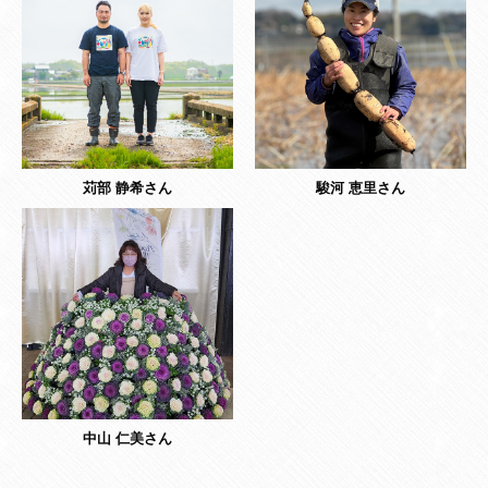
苅部 静希さん
駿河 恵里さん
中山 仁美さん