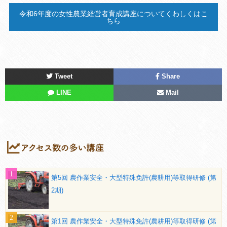
令和6年度の女性農業経営者育成講座についてくわしくはこ
ちら
Tweet
Share
LINE
Mail
第5回 農作業安全・大型特殊免許(農耕用)等取得研修 (第
2期)
第1回 農作業安全・大型特殊免許(農耕用)等取得研修 (第