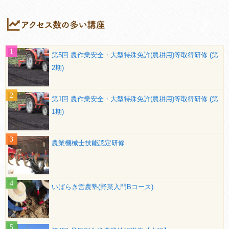
第5回 農作業安全・大型特殊免許(農耕用)等取得研修 (第
2期)
第1回 農作業安全・大型特殊免許(農耕用)等取得研修 (第
1期)
農業機械士技能認定研修
いばらき営農塾(野菜入門Bコース)