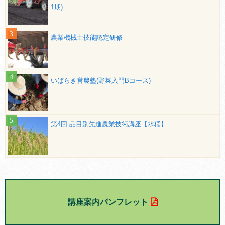
1期)
農業機械士技能認定研修
いばらき営農塾(野菜入門Bコース)
第4回 品目別先進農業技術講座【水稲】
講座案内パンフレット