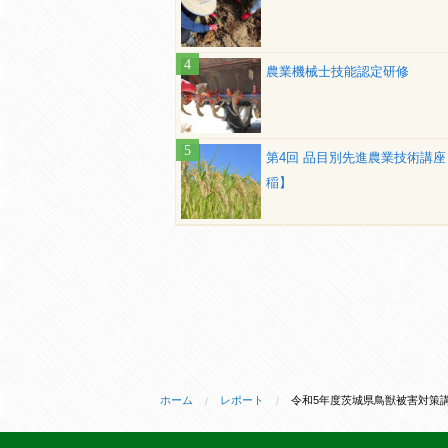
農業機械士技能認定研修
第4回 品目別先進農業技術講座
稲】
ホーム
レポート
令和5年度茨城県鳥獣被害対策