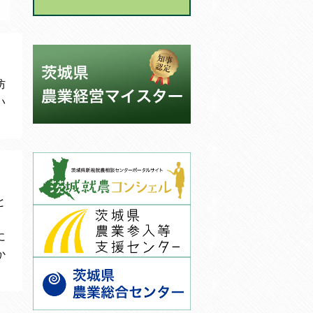
防
い
と
に
か