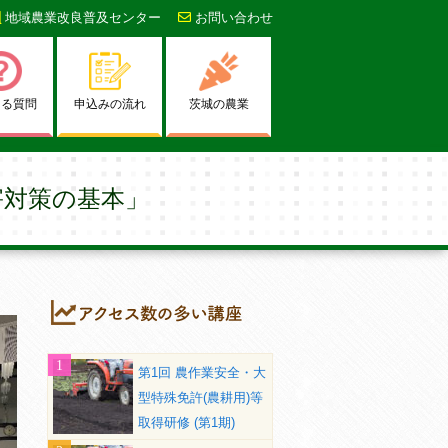
地域農業改良普及センター
お問い合わせ
ある質問
申込みの流れ
茨城の農業
害対策の基本」
第1回 農作業安全・大
型特殊免許(農耕用)等
取得研修 (第1期)