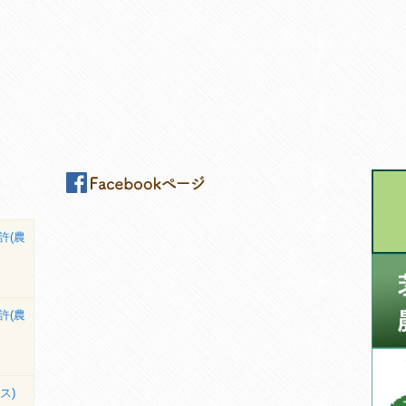
許(農
許(農
ス)