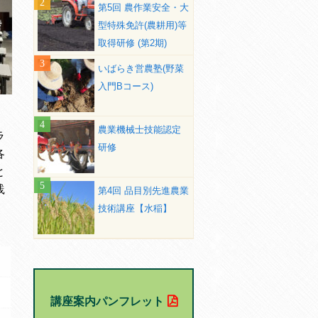
第5回 農作業安全・大
型特殊免許(農耕用)等
取得研修 (第2期)
いばらき営農塾(野菜
入門Bコース)
農業機械士技能認定
ラ
研修
各
と
践
第4回 品目別先進農業
技術講座【水稲】
講座案内パンフレット