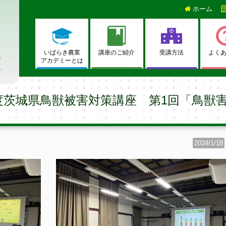
ホーム
いばらき農業
講座のご紹介
受講方法
よく
アカデミーとは
度茨城県鳥獣被害対策講座 第1回「鳥獣
2024/1/18