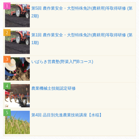
第5回 農作業安全・大型特殊免許(農耕用)等取得研修 (第
2期)
第1回 農作業安全・大型特殊免許(農耕用)等取得研修 (第
1期)
いばらき営農塾(野菜入門Bコース)
農業機械士技能認定研修
第4回 品目別先進農業技術講座【水稲】