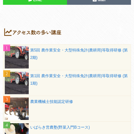
第5回 農作業安全・大型特殊免許(農耕用)等取得研修 (第
2期)
第1回 農作業安全・大型特殊免許(農耕用)等取得研修 (第
1期)
農業機械士技能認定研修
いばらき営農塾(野菜入門Bコース)