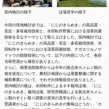
室内検討の様子
ほ場見学の様子
今回の現地検討会では、「にじのきらめき」の高品質・
安定・多収栽培技術と、水田転作野菜における湿害回避
技術を主なテーマとして取り上げました。室内検討では
「にじのきらめき」の高品質・安定・多収栽培技術、水
田転作キャベツにおける湿害回避技術、ナガエツルノゲ
イトウの防除技術について、以下の内容について、各担
当研究員から報告がありました。
さらに、病害虫防除所からは今年の斑点米カメムシ類の
発生状況について、農村計画課からは基盤整備に関する
補助事業について、それぞれ情報提供がありました。
室内検討の後は、水田転作によるネギ栽培ほ場、「にじ
のきらめき」栽培ほ場、研究所職員による斑点米カメム
シ類のすくい取り調査の実演の見学を行いました。
受講者からは、「にじのきらめきの食味はどうか」「カ