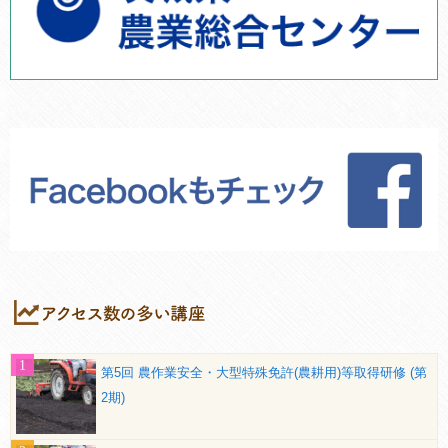
第5回 農作業安全・大型特殊免許(農耕用)等取得研修 (第
2期)