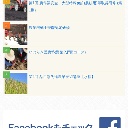
第1回 農作業安全・大型特殊免許(農耕用)等取得研修 (第
1期)
農業機械士技能認定研修
いばらき営農塾(野菜入門Bコース)
第4回 品目別先進農業技術講座【水稲】