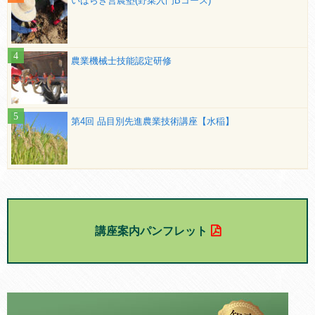
いばらき営農塾(野菜入門Bコース)
農業機械士技能認定研修
第4回 品目別先進農業技術講座【水稲】
講座案内パンフレット