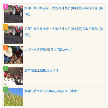
第1回 農作業安全・大型特殊免許(農耕用)等取得研修 (第
1期)
第5回 農作業安全・大型特殊免許(農耕用)等取得研修 (第
2期)
いばらき営農塾(野菜入門Bコース)
農業機械士技能認定研修
第4回 品目別先進農業技術講座【水稲】