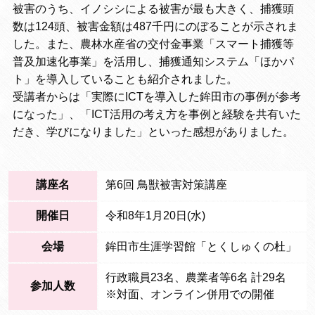
被害のうち、イノシシによる被害が最も大きく、捕獲頭
数は124頭、被害金額は487千円にのぼることが示されま
した。また、農林水産省の交付金事業「スマート捕獲等
普及加速化事業」を活用し、捕獲通知システム「ほかパ
ト」を導入していることも紹介されました。
受講者からは「実際にICTを導入した鉾田市の事例が参考
になった」、「ICT活用の考え方を事例と経験を共有いた
だき、学びになりました」といった感想がありました。
講座名
第6回 鳥獣被害対策講座
開催日
令和8年1月20日(水)
会場
鉾田市生涯学習館「とくしゅくの杜」
行政職員23名、農業者等6名 計29名
参加人数
※対面、オンライン併用での開催