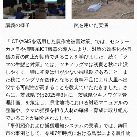
講義の様子
罠を用いた実演
「ICTやGISを活用した農作物被害対策」では、センサー
カメラや捕獲系ICT機器の導入により、対策の効率化や捕
獲の質の向上が期待できることを学びました。続く「ク
マの生態と対策」では、ツキノワグマは初夏と秋に出没
しやすく、特に初夏は餌が少ない端境期であること、ま
た秋にドングリが凶作となると食糧不足により人里へ出
没する可能性が高まることを教えていただきました。さ
らに、茨城県では2025年3月に「茨城県ツキノワグマ管
理計画」を策定し、県北地域における対応マニュアルの
整備や、クマの捕獲を担う人材の確保・育成に取り組ん
でいることが紹介されました。
「事例紹介および捕獲通知システムの実演」では、鉾田
市の事例として、令和7年時点における鳥獣による農作物