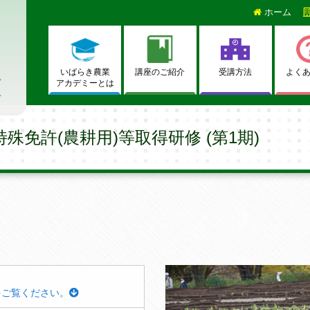
ホーム
いばらき農業
講座のご紹介
受講方法
よく
アカデミーとは
殊免許(農耕用)等取得研修 (第1期)
をご覧ください。