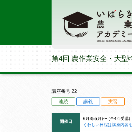
第4回 農作業安全・大型特
講座番号 22
連続
講義
実習
6月8日(月)〜 (全4回受講)
開催日
くわしい日程は講座内容