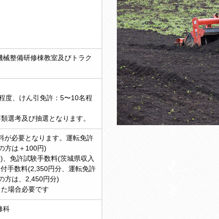
機械整備研修棟教室及びトラク
名程度、けん引免許：5〜10名程
書類選考及び抽選となります。
保険料が必要となります。運転免許
方は＋100円)
0円)、免許試験手数料(茨城県収入
交付手数料(2,350円分、運転免許
方は、2,450円分)
した場合必要です
修科