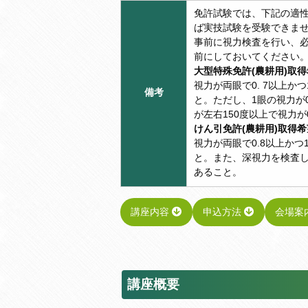
免許試験では、下記の適性
ば実技試験を受験できま
事前に視力検査を行い、
前にしておいてください
大型特殊免許(農耕用)取
視力が両眼で0. 7以上か
備考
と。ただし、1眼の視力が
が左右150度以上で視力が
けん引免許(農耕用)取得
視力が両眼で0.8以上かつ
と。また、深視力を検査し
あること。
講座内容
申込方法
会場案
講座概要