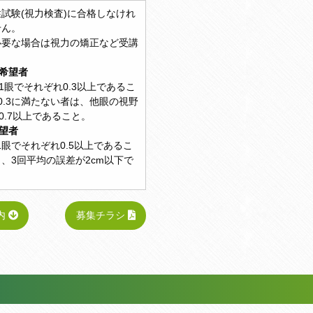
試験(視力検査)に合格しなけれ
せん。
必要な場合は視力の矯正など受講
。
得希望者
つ1眼でそれぞれ0.3以上であるこ
0.3に満たない者は、他眼の視野
0.7以上であること。
希望者
1眼でそれぞれ0.5以上であるこ
、3回平均の誤差が2cm以下で
内
募集チラシ