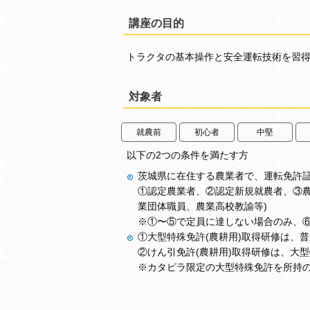
講座の目的
トラクタの基本操作と安全運転技術を習得
対象者
就農前
初心者
中堅
以下の2つの条件を満たす方
茨城県に在住する農業者で、運転免許
①認定農業者、②認定新規就農者、③農
業団体職員、農業高校教諭等)
※①〜⑤で定員に達しない場合のみ、
①大型特殊免許(農耕用)取得研修は、普
②けん引免許(農耕用)取得研修は、大
※カタピラ限定の大型特殊免許を所持