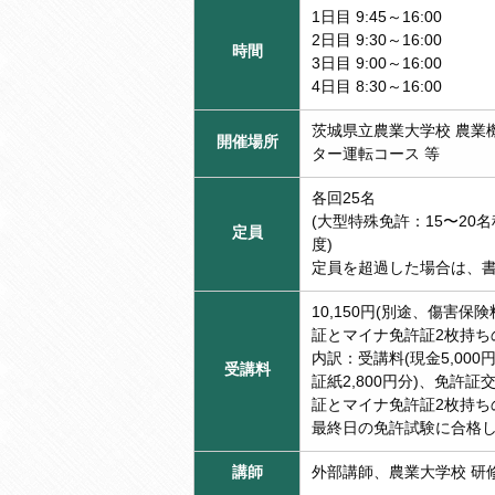
1日目 9:45～16:00
2日目 9:30～16:00
時間
3日目 9:00～16:00
4日目 8:30～16:00
茨城県立農業大学校 農業
開催場所
ター運転コース 等
各回25名
(大型特殊免許：15〜20
定員
度)
定員を超過した場合は、
10,150円(別途、傷害
証とマイナ免許証2枚持ちの
内訳：受講料(現金5,00
受講料
証紙2,800円分)、免許証
証とマイナ免許証2枚持ちの
最終日の免許試験に合格
講師
外部講師、農業大学校 研