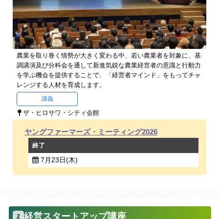
農業を取り巻く情勢が大きく変わる中、若い農業者を対象に、基
調講演及び分科会を通して新進気鋭な農業経営者の意識と行動力
を学ぶ機会を提供することで、「経営者マインド」をもってチャ
レンジする人材を育成します。
講義
ザ・ヒロサワ・シティ会館
ヤングファーマーズ・ミーティング2026
終了
7月23日(木)
経営スタートアップ講座
2