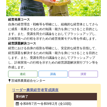
経営発展コース
自身の経営理念・戦略等を明確にし、組織的な経営体としてさら
に成長・発展させるための知識・能力を身につけること目的とし
ます。また、受講生同士の議論をとおしてブラッシュアップし、
計画実現への行程を示すための経営発展モデル等を作成します。
経営課題解決コース
経営における自身の役割を明確にし、安定的な経営を目指して、
経営課題を解決するための知識・能力を身につけることを目的と
します。また、受講生同士の議論をとおしてブラッシュアップ
し、計画実現への行程を示すための経営課題解決実行プラン等を
作成します。
連続
講義
演習
茨城県農業総合センター
リーダー農業経営者育成講座
受付終了
令和8年7月〜令和9年2月 (全10回)