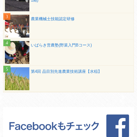
1期)
農業機械士技能認定研修
いばらき営農塾(野菜入門Bコース)
第4回 品目別先進農業技術講座【水稲】