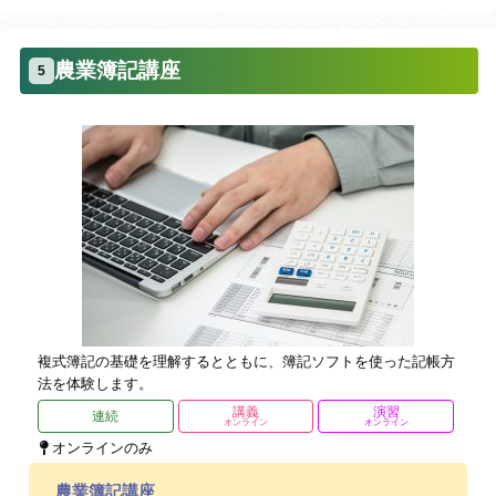
農業簿記講座
5
複式簿記の基礎を理解するとともに、簿記ソフトを使った記帳方
法を体験します。
講義
演習
連続
オンライン
オンライン
オンラインのみ
農業簿記講座