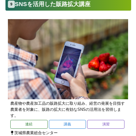
SNSを活用した販路拡大講座
9
農産物や農産加工品の販路拡大に取り組み、経営の発展を目指す
農業者を対象に、販路の拡大に有効なSNSの活用法を習得しま
す。
連続
講義
演習
茨城県農業総合センター