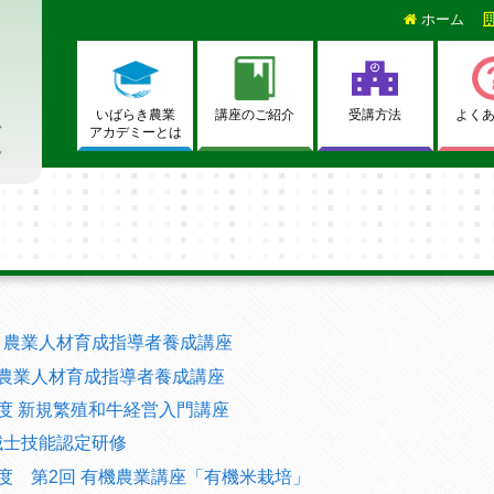
ホーム
いばらき農業
講座のご紹介
受講方法
よく
アカデミーとは
 農業人材育成指導者養成講座
 農業人材育成指導者養成講座
度 新規繁殖和牛経営入門講座
械士技能認定研修
度 第2回 有機農業講座「有機米栽培」