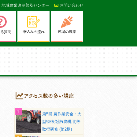
地域農業改良普及センター
お問い合わせ
ある質問
申込みの流れ
茨城の農業
第5回 農作業安全・大
型特殊免許(農耕用)等
取得研修 (第2期)