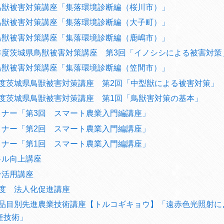
鳥獣被害対策講座「集落環境診断編（桜川市）」
鳥獣被害対策講座「集落環境診断編（大子町）」
鳥獣被害対策講座「集落環境診断編（鹿嶋市）」
年度茨城県鳥獣被害対策講座 第3回「イノシシによる被害対策
鳥獣被害対策講座「集落環境診断編（笠間市）」
年度茨城県鳥獣被害対策講座 第2回「中型獣による被害対策」
年度茨城県鳥獣被害対策講座 第1回「鳥獣害対策の基本」
ミナー「第3回 スマート農業入門編講座」
ミナー「第2回 スマート農業入門編講座」
ミナー「第1回 スマート農業入門編講座」
キル向上講座
ン活用講座
年度 法人化促進講座
 品目別先進農業技術講座【トルコギキョウ】「遠赤色光照射に
産技術」