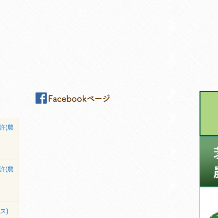
許(農
許(農
ス)