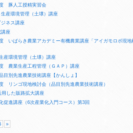
年度 豚人工授精実習会
 生産環境管理（土壌）講座
ビジネス講座
記講座
年度 いばらき農業アカデミー有機農業講座「アイガモロボ現地
 生産環境管理（土壌）講座
年度 農業生産工程管理（ＧＡＰ）講座
 品目別先進農業技術講座【かんしょ】
年度 リンゴ現地検討会（品目別先進農業技術講座）
活用した販路拡大講座
化促進講座（6次産業化入門コース）第3回
6
»