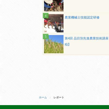
農業機械士技能認定研修
第4回 品目別先進農業技術講座
稲】
ホーム
レポート