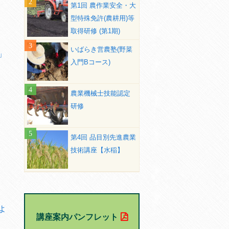
第1回 農作業安全・大
型特殊免許(農耕用)等
取得研修 (第1期)
いばらき営農塾(野菜
」
入門Bコース)
農業機械士技能認定
研修
第4回 品目別先進農業
技術講座【水稲】
よ
講座案内パンフレット