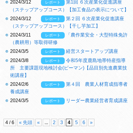
2024/3/12
第1回 ６次産業化促進講座
レポート
（ステップアップコース）【加工食品の表示について】
2024/3/12
第２回 ６次産業化促進講座
レポート
（ステップアップコース）【干し芋加工】
2024/3/11
「農作業安全・大型特殊免許
レポート
（農耕用）等取得研修
2024/3/5
経営スタートアップ講座
レポート
2024/3/8
令和5年度鹿島地帯特産指導
レポート
所 主要課題現地検討会(ピーマン)【品目別先進農業技
術講座】
2024/2/6
第４回 農業人材育成指導者
レポート
養成講座
2024/3/5
リーダー農業経営者育成講座
レポート
4 / 6
« 先頭
«
...
2
3
4
5
6
»