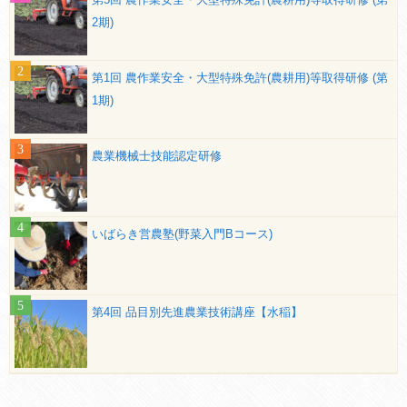
2期)
第1回 農作業安全・大型特殊免許(農耕用)等取得研修 (第
1期)
農業機械士技能認定研修
いばらき営農塾(野菜入門Bコース)
第4回 品目別先進農業技術講座【水稲】