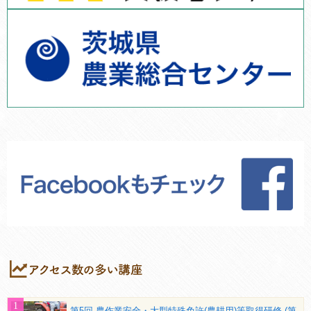
第5回 農作業安全・大型特殊免許(農耕用)等取得研修 (第