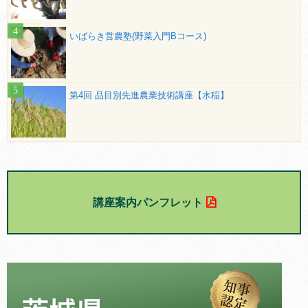
いばらき営農塾(野菜入門Bコース)
第4回 品目別先進農業技術講座【水稲】
講座案内パンフレット