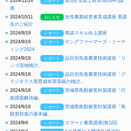
2024/11/14
第1回 生産工程管理(GAP)講
レポート
座
2024/10/11
女性農業経営者育成講座 受講
おしらせ
生のご紹介
2024/9/19
商談スキル向上講座
レポート
2024/9/19
ヤングファーマーズ・ミーテ
レポート
ィング2024
2024/9/19
品目別先進農業技術講座「リ
レポート
ンゴ現地検討」
2024/9/18
品目別先進農業技術講座「グ
レポート
ラジオラス県育成有望系統の検討」
2024/9/18
茨城県鳥獣被害対策講座「行
レポート
政課題解決編」
2024/9/18
茨城県鳥獣被害対策講座「鳥
レポート
獣害対策の基本編」
2024/9/4
スマート農業講座(第1回)
レポート